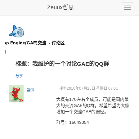
Zeuux哲思
Toggle
naviga
 App Engine(GAE)交流
- 讨论区
主页
标题：我维护的一个讨论GAE的QQ群
分享
楼主
2010年07月25日 星期日 08:01
盛侦
大概有170左右个成员，可能是国内最
大的交流GAE的Q群，希望希望为大家
增加一个交流GAE的途径。
群号：16649054