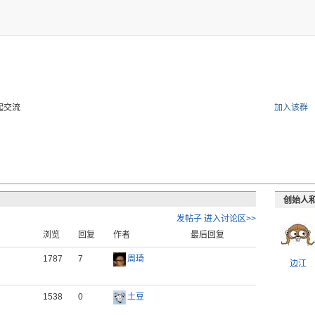
起交流
加入该群
创始人
发帖子
进入讨论区>>
浏览
回复
作者
最后回复
1787
7
周琦
边江
1538
0
土豆