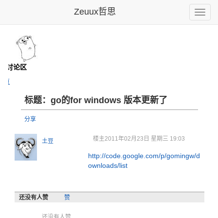
Zeuux哲思
Toggle
naviga
- 讨论区
主页
标题：go的for windows 版本更新了
分享
楼主
2011年02月23日 星期三 19:03
土豆
http://code.google.com/p/gomingw/d
ownloads/list
还没有人赞
赞
还没有人赞