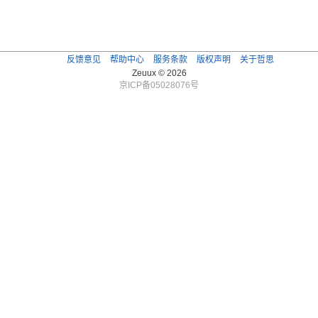
反馈意见
帮助中心
服务条款
版权声明
关于哲思
Zeuux © 2026
京ICP备05028076号