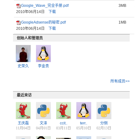
Google_Wave_完全手册.pdf
3MB
12
2010年06月14日
下载
GoogleAdsense的秘密.pdf
1MB
16
2010年06月14日
下载
创始人和管理员
史荣久
李金贵
所有成员>>
最近来访
王庆磊
文泽
ccit..
terr..
分侧
11月04日
04月01日
03月11日
05月10日
02月13日