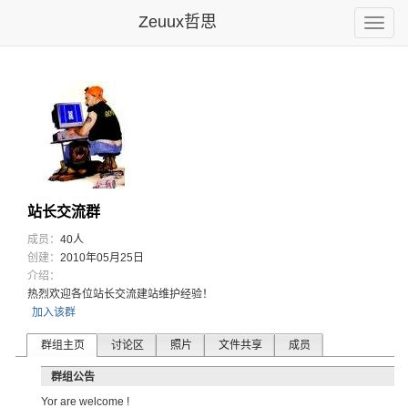
Zeuux哲思
Toggle
naviga
站长交流群
成员：
40人
创建：
2010年05月25日
介绍：
热烈欢迎各位站长交流建站维护经验！
加入该群
群组主页
讨论区
照片
文件共享
成员
群组公告
Yor are welcome !