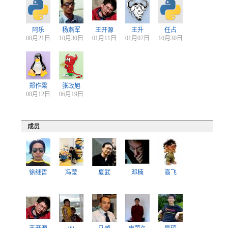
阿乐
杨燕军
王开源
王升
任占
08月21日
10月30日
01月11日
01月07日
10月30日
郑作梁
张政旭
08月12日
06月19日
成员
徐继哲
冯莹
夏武
邓楠
高飞