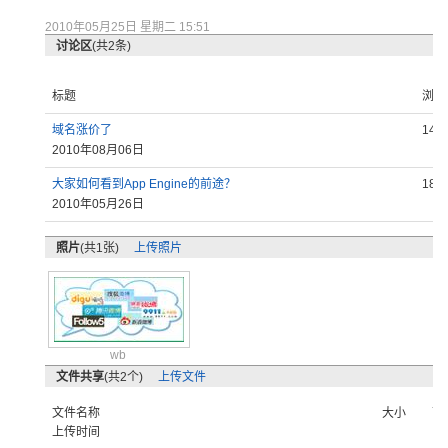
2010年05月25日 星期二 15:51
讨论区
(共2条)
标题
浏览
域名涨价了
144
2010年08月06日
大家如何看到App Engine的前途？
186
2010年05月26日
照片
(共1张)
上传照片
wb
文件共享
(共2个)
上传文件
文件名称
大小
下
上传时间