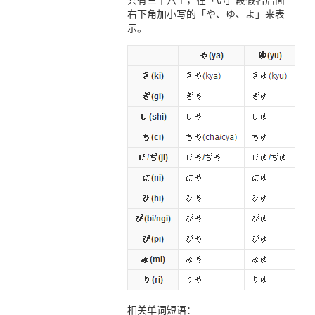
共有三十六个，在「い」段假名后面
右下角加小写的「や、ゆ、よ」来表
示。
相关单词短语：