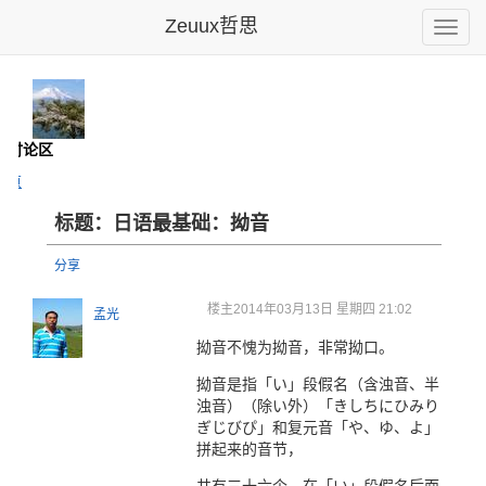
Zeuux哲思
Toggle
naviga
- 讨论区
主页
标题：日语最基础：拗音
分享
楼主
2014年03月13日 星期四 21:02
孟光
拗音不愧为拗音，非常拗口。
拗音是指「い」段假名（含浊音、半
浊音）（除い外）「きしちにひみり
ぎじびぴ」和复元音「や、ゆ、よ」
拼起来的音节，