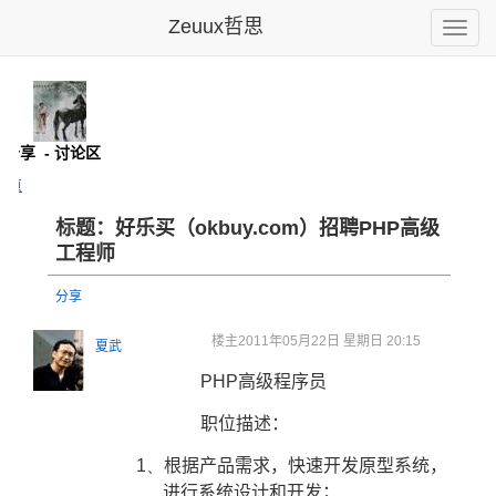
Zeuux哲思
Toggle
naviga
息分享
- 讨论区
主页
标题：好乐买（o
kbuy.
com）招
聘PHP高
级
工程师
分享
楼主
2011年05月22日 星期日 20:15
夏武
PHP
高级程序员
职位描述：
1、
根据产品需求，快速开发原型系统，
进行系统设计和开发；