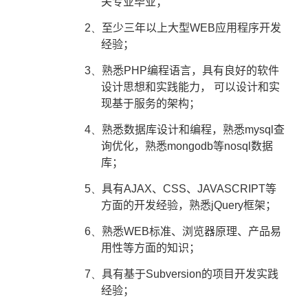
关专业毕业；
2、
至少三年以上大型
WEB
应用程序开发
经验；
3、
熟悉
PHP
编程语言，具有良好的软件
设计思想和实践能力， 可以设计和实
现基于服务的架构；
4、
熟悉数据库设计和编程，熟悉
mysql
查
询优化，熟悉
mongodb
等
nosql
数据
库；
5、
具有
AJAX
、
CSS
、
JAVASCRIPT
等
方面的开发经验，熟悉
jQuery
框架；
6、
熟悉
WEB
标准、浏览器原理、产品易
用性等方面的知识；
7、
具有基于
Subversion
的项目开发实践
经验；