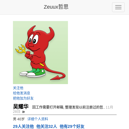
Zeuux哲思
Toggle
naviga
关注他
给他发消息
把他加为好友
吴耀华
因工作需要打开邮箱, 整理发现以前注册过的哲..
11月
28日
男 40岁
详细个人资料
29
人关注他
他关注32人
他有29个好友