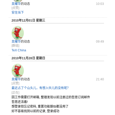
吴耀华
的动态
10:03
[点赞]
安住当下
2010年12月01日 星期三
吴耀华
的动态
09:49
[群组]
TeX China
2010年11月28日 星期日
吴耀华
的动态
21:40
[点赞]
最近占了个山头儿，有想入伙儿的没有呢？
[正在]
因工作需要打开邮箱, 整理发现以
前注册过的
哲思订阅邮
件
哲思还
活着!
想
登录但忘记
密码, 重置功能貌
似都没用了
好不容易
找到以前的
记录, 登录成功