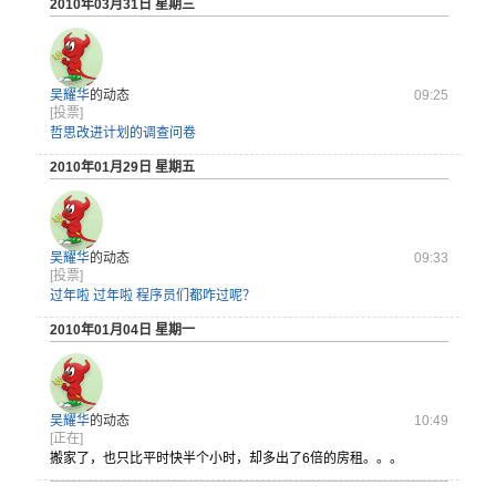
2010年03月31日 星期三
吴耀华
的动态
09:25
[投票]
哲思改进计划的调查问卷
2010年01月29日 星期五
吴耀华
的动态
09:33
[投票]
过年啦 过年啦 程序员们都咋过呢？
2010年01月04日 星期一
吴耀华
的动态
10:49
[正在]
搬家了，也
只比平时快
半个小时，
却多出了6
倍的房租。
。。