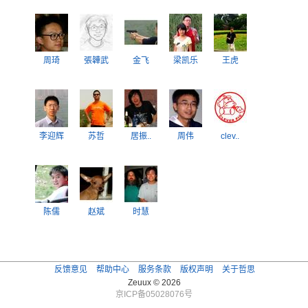
周琦
張韡武
金飞
梁凯乐
王虎
李迎辉
苏哲
居振..
周伟
clev..
陈儒
赵斌
时慧
反馈意见
帮助中心
服务条款
版权声明
关于哲思
Zeuux © 2026
京ICP备05028076号