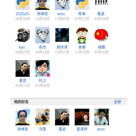
ZSZSZS
徐继哲
wiso..
陈章
電波..
06月26日
12月26日
11月05日
05月25日
05月20日
tian..
俞杰
颜庆贤
曾睿
姚鹏
04月25日
04月24日
12月15日
11月29日
05月10日
夏武
杜江
03月31日
01月04日
他的好友
全部
徐继哲
冯莹
夏武
夏清然
Jenn..