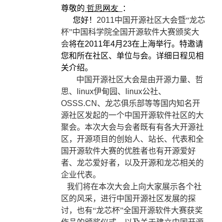
尊敬的
哲思网友
：
您好！
2011
中国开源社区大会暨“龙芯
杯”中国科学院全国开源软件大赛颁奖大
会
将在
2011
年
4
月
23
在上海举行。特邀请
您和所在社区、单位与会。详细日程
见相
关介绍。
中国开源社区大会
是由开源力量、哲
思、
linux
伊甸园、
linux
公社、
OSSS.CN
、龙芯俱乐部等等国内知名开
源社区发起的一个中国开源软件社区的大
聚会。本次大会与会者既有有各大开源社
区，开源项目的创始人、站长、代表和全
国开源软件大赛的优胜者也有开源爱好
者、龙芯爱好者，以及开源和龙芯相关的
企业代表。
我们将在本次大会上向大家展示各个社
区的风采，进行中国开源社区发展的探
讨，也有“龙芯杯”全国开源软件大赛获奖