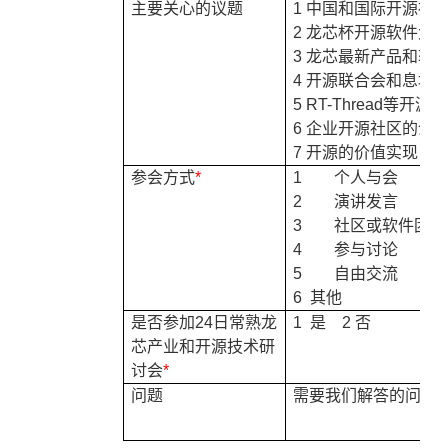
主要关心的议题
1
中国和国际开源社
2
龙芯杯开源软件大
3
龙芯最新产品和软
4
开源联合会和息壤
5 RT-Thread
等开源项
6
企业开源社区的介
7
开源的价值实现
参会方式
*
1
个人与会
2
演讲发言
3
社区或软件团队
4
参与讨论
5
自由交流
6
其他
是否参加
24
日常熟龙
1
是
2
否
芯产业和开源技术研
讨会
*
问题
需要我们解答的问题