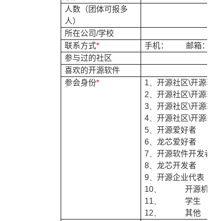
人数（团体可报多
人）
所在公司
/
学校
联系方式
*
手机：
邮箱：
参与过的社区
喜欢的开源软件
参会身份
*
1、
开源社区
\
开源软
2、
开源社区
\
开源软
3、
开源社区
\
开源软
4、
开源社区
\
开源软
5、
开源爱好者
6、
龙芯爱好者
7、
开源软件开发者
8、
龙芯开发者
9、
开源企业代表
10、
开源机构
11、
学生
12、
其他