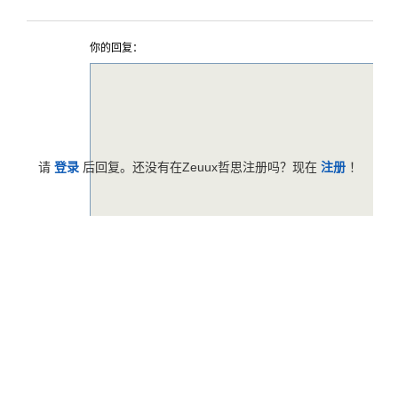
你的回复：
请
登录
后回复。还没有在Zeuux哲思注册吗？现在
注册
！
反馈意见
帮助中心
服务条款
版权声明
关于哲思
Zeuux © 2026