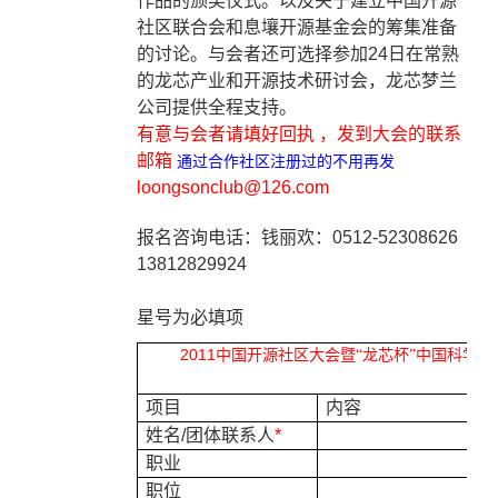
作品的颁奖仪式。以及关于建立中国开源
社区联合会和息壤开源基金会的筹集准备
的讨论。与会者还可选择参加
24
日在常熟
的龙芯产业和开源技术研讨会，龙芯梦兰
公司提供全程支持。
有意与会者请填好回执
，发到大会的联系
邮箱
通过合作社区注册过的不用再发
loongsonclub@126.com
报名咨询电话：钱丽欢：
0512-52308626
13812829924
星号为必填项
2011
中国开源社区大会暨“龙芯杯”中国科学
项目
内容
姓名
/
团体联系人
*
职业
职位