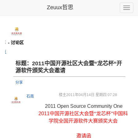
Zeuux哲思
Toggle
naviga
乐部
- 讨论区
主页
标题：2011中
国开源社区
大会暨“龙
芯杯“开
源
软件颁奖大
会邀请
分享
楼主
2011年04月14日 星期四 07:28
石南
2011 Open Source Community One
2011
中国开源社区大会暨“龙芯杯”中国科
学院全国开源软件大赛颁奖大会
邀请函