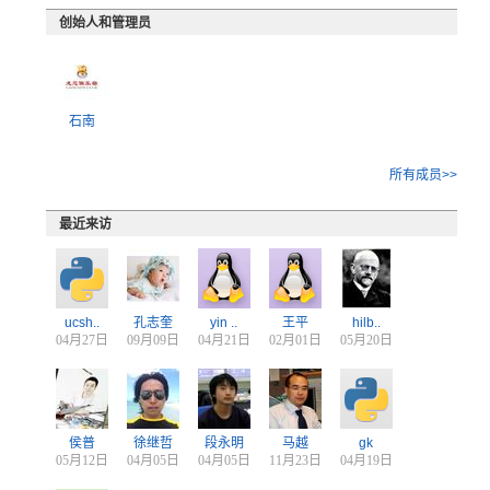
创始人和管理员
石南
所有成员>>
最近来访
ucsh..
孔志奎
yin ..
王平
hilb..
04月27日
09月09日
04月21日
02月01日
05月20日
侯普
徐继哲
段永明
马越
gk
05月12日
04月05日
04月05日
11月23日
04月19日