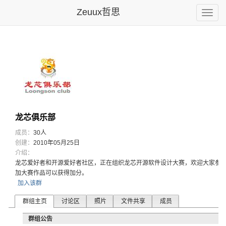
Zeuux哲思
Toggle
naviga
龙芯俱乐部
成员：
30人
创建：
2010年05月25日
介绍：
龙芯爱好者
和开源爱好
者社区，正
在组织龙芯
开源软件设
计大赛，欢
迎大家参
加大赛作品
可以获得加
分。
加入该群
群组主页
讨论区
照片
文件共享
成员
群组公告