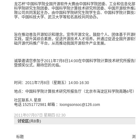
龙芯杯”中
国科学院全
国开源软件
大赛由中国
科学院团委
、工业和信
息化部团
科学院
研究生院团
委、中国科
学院计算技
术研究所团
委、中国开
源软件推进
限公
司共同发起
主办，由中
国科学院研
究生院学生
会、中国科
学院计算技
术
学、
中国科技大
学、武汉大
学等知名高
校共同协办
。
旨
在推动普及
开源知识和
理念，宣传
开源文化，
鼓励个人、
团体基于开
源模
实践，提升
其综合素质
，促进开源
技术人才培
养。并通过
促进全国开
源软件
础开源代
码推广平台
，从而推动
我国开源软
件产业发展
。
诚
挚邀请您参
加于201
1年7月8
日14:0
0在中国科
学院计算技
术研究所报
告厅
暨颁奖仪
式，期待您
的光临。
时
间：201
1年7月8
日（星期五
）14:0
0-16:
30
地点：中
国科学院计
算技术研究
所报告厅（
北京市海淀
区科学院南
路6号）
社区
联系人 星原
电话 15251772981 邮箱 ：loon
gsons
oc@12
6.com
2011年07月07日 星期四 02:30
讨论区
(共8条)
标题
浏览