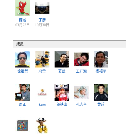
薛威
丁彦
03月23日
10月30日
成员
徐继哲
冯莹
夏武
王开源
杨福平
周正
石南
郎铁山
孔志奎
黄超