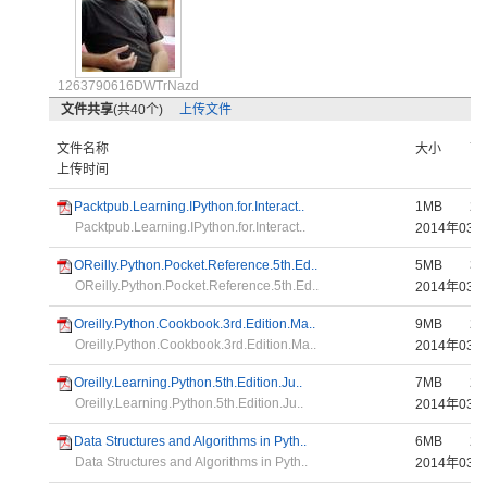
1263790616DWTrNazd
文件共享
(共40个)
上传文件
文件名称
大小
下
上传时间
Packtpub.Learning.IPython.for.Interact..
1MB
21
Packtpub.Learning.IPython.for.Interact..
2014年0
OReilly.Python.Pocket.Reference.5th.Ed..
5MB
33
OReilly.Python.Pocket.Reference.5th.Ed..
2014年0
Oreilly.Python.Cookbook.3rd.Edition.Ma..
9MB
22
Oreilly.Python.Cookbook.3rd.Edition.Ma..
2014年0
Oreilly.Learning.Python.5th.Edition.Ju..
7MB
26
Oreilly.Learning.Python.5th.Edition.Ju..
2014年0
Data Structures and Algorithms in Pyth..
6MB
27
Data Structures and Algorithms in Pyth..
2014年0