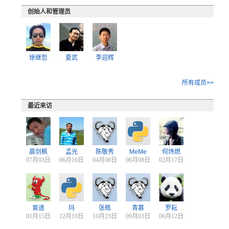
创始人和管理员
徐继哲
夏武
李迎辉
所有成员>>
最近来访
晨剑枫
孟光
陈敬秀
MeMe
何炜燃
07月03日
06月16日
04月08日
06月08日
02月17日
曾道
玛
张皓
青慕
罗耘
01月15日
12月10日
10月23日
09月03日
06月12日