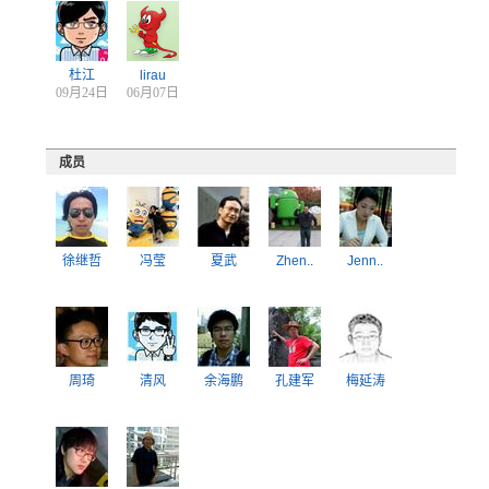
杜江
lirau
09月24日
06月07日
成员
徐继哲
冯莹
夏武
Zhen..
Jenn..
周琦
清风
余海鹏
孔建军
梅延涛