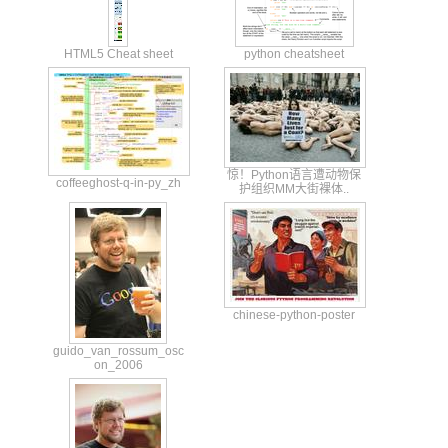
HTML5 Cheat sheet
python cheatsheet
惊！Pyt
hon语言
遭动物保
coffe
eghos
t-q-i
n-py_
zh
护
组织MM大
街裸体..
chine
se-py
thon-
poste
r
guido
_van_
rossu
m_osc
on_20
06