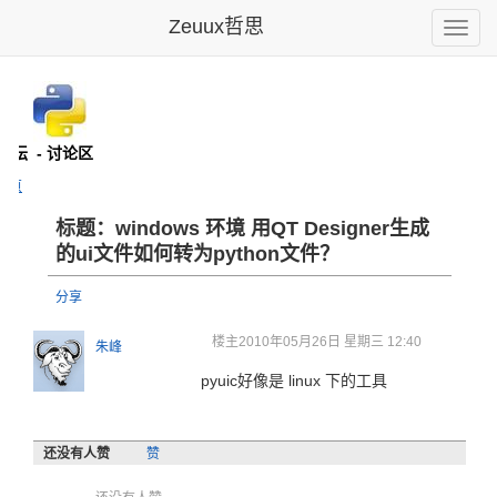
Zeuux哲思
Toggle
naviga
n论坛
- 讨论区
主页
标题：windows 环境 用QT Desig
ner生成
的ui文件
如何转为p
ython
文件？
分享
楼主
2010年05月26日 星期三 12:40
朱峰
pyuic好像是 linux 下的工具
还没有人赞
赞