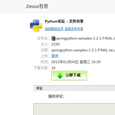
Zeuux哲思
Python论坛
- 文件共享
返回群组主页
返回文件共享
文件名：
sprin
gpyth
on-sa
mples
-1.2.
1.FIN
AL.
大小：
222K
注释：
springpython-samples-1.2.1.FINAL.tar.
上传：
夏武
时间：
2012年01月04日 星期三 10:20
下载次数：
16
评论
我的评论：