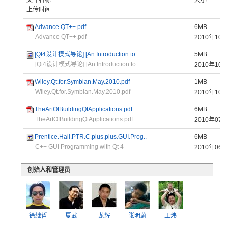
文件名称
大小
下
上传时间
Advance QT++.pdf
6MB
13
Advance QT++.pdf
2010年1
[Qt4设计模式导论].[An.Introduction.to...
5MB
67
[Qt4设计模式导论].[An.Introduction.to...
2010年1
Wiley.Qt.for.Symbian.May.2010.pdf
1MB
15
Wiley.Qt.for.Symbian.May.2010.pdf
2010年1
TheArtOfBuildingQtApplications.pdf
6MB
23
TheArtOfBuildingQtApplications.pdf
2010年0
Prentice.Hall.PTR.C.plus.plus.GUI.Prog..
6MB
41
C++ GUI Programming with Qt 4
2010年0
创始人和管理员
徐继哲
夏武
龙辉
张明蔚
王炜