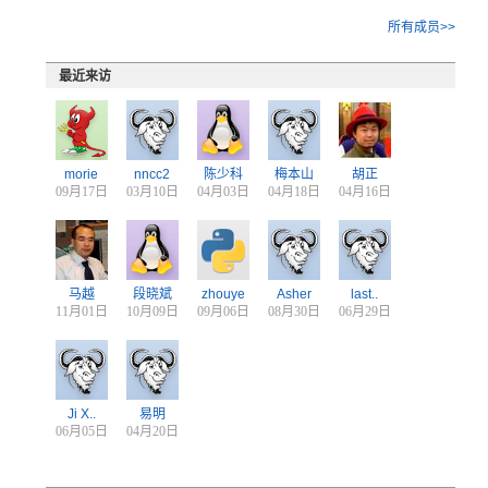
所有成员>>
最近来访
morie
nncc2
陈少科
梅本山
胡正
09月17日
03月10日
04月03日
04月18日
04月16日
马越
段晓斌
zhouye
Asher
last..
11月01日
10月09日
09月06日
08月30日
06月29日
Ji X..
易明
06月05日
04月20日