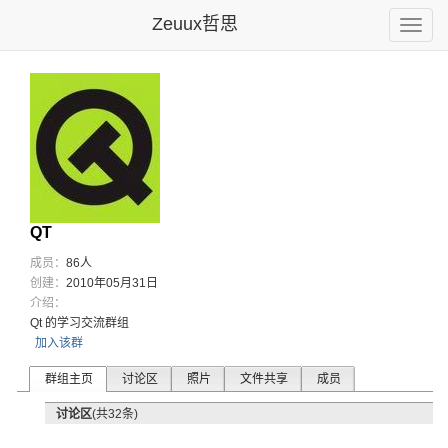
Zeuux哲思
Toggle
naviga
QT
成员：
86人
创建：
2010年05月31日
介绍：
Qt 的学习交流群组
加入该群
群组主页
讨论区
照片
文件共享
成员
讨论区
(共32条)