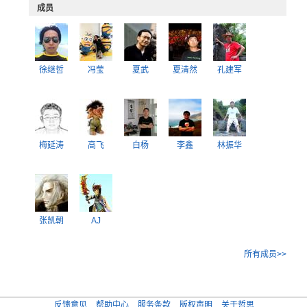
成员
徐继哲
冯莹
夏武
夏清然
孔建军
梅延涛
高飞
白杨
李鑫
林振华
张凯朝
AJ
所有成员>>
反馈意见
帮助中心
服务条款
版权声明
关于哲思