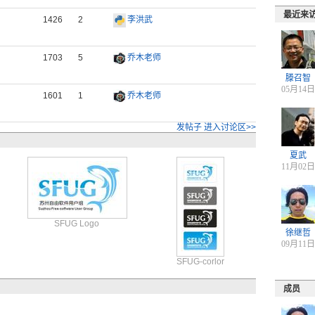
最近来
1426
2
李洪武
1703
5
乔木老师
滕召智
05月14日
1601
1
乔木老师
发帖子
进入讨论区>>
夏武
11月02日
SFUG Logo
徐继哲
09月11日
SFUG-corlor
成员