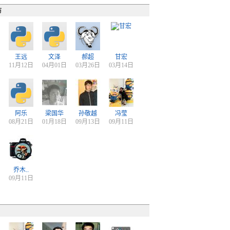
访
王远
文泽
郝超
甘宏
11月12日
04月01日
03月26日
03月14日
阿乐
梁国华
孙敬越
冯莹
08月21日
01月18日
09月13日
09月11日
乔木..
09月11日