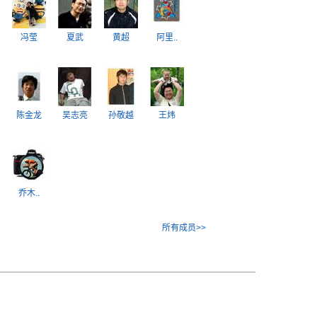
冯莹
夏武
黄超
阿里..
陈金龙
吴志亮
孙敬越
王炜
乔木..
所有成员>>