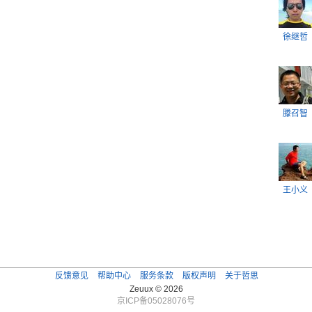
徐继哲
滕召智
王小义
反馈意见
帮助中心
服务条款
版权声明
关于哲思
Zeuux © 2026
京ICP备05028076号