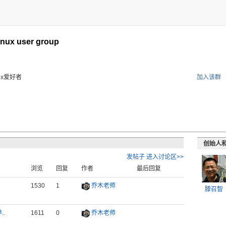
nux user group
ux爱好者
加入该群
创始人
发帖子
进入讨论区>>
浏览
回复
作者
最后回复
1530
1
乔木老师
滕召智
.
1611
0
乔木老师