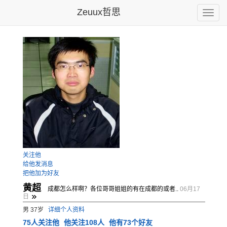
Zeuux哲思
Toggle
naviga
关注他
给他发消息
把他加为好友
黄超
成都怎么样啊？各位哥哥姐姐的有在成都的或者..
06月17
日
男 37岁
详细个人资料
75
人关注他
他关注108人
他有73个好友