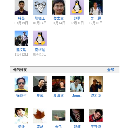
韩苗
张振玉
姜太文
赵勇
吴一超
03月19日
01月14日
01月14日
12月31日
12月16日
熊文聪
南继超
11月12日
09月16日
他的好友
全部
徐继哲
夏武
夏清然
Jenn..
谭孟泷
邹波
盛艳
金飞
邓楠
王开源