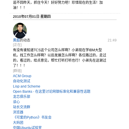
追不回昨天
，抓住今天
！好好努力
吧！珍惜现
在的生活！
加
油！！！
2010年07月01日 星期四
黄超
的动态
21:49
[正在]
有没有谁知
道TCS这
个公司怎么
样啊？小弟
现在学IB
M大型
机，
找工作怎么
样啊？以后
发展怎么样
啊？各位路
过的，走过
的，看过的
，给点意见
，帮忙打听
打听也行！
小弟先在这
谢过
了！！
！
[群组]
ACM Group
自动化测试
Lisp and Scheme
Open Banks - 在这里讨论网银标准化和兼容性话题
龙芯俱乐部
谈心
站长交流群
浏览器
《可爱的Python》书友会
大妈团
中国Ubuntu试验室