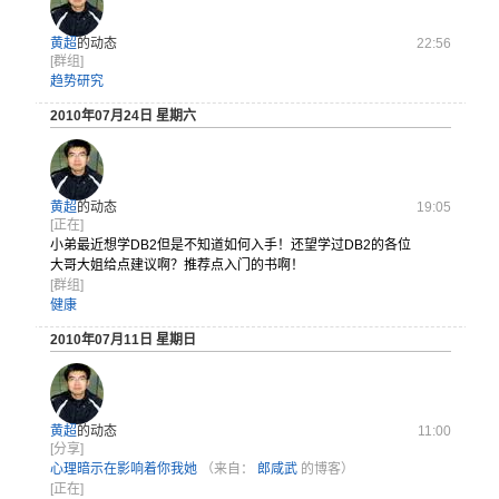
黄超
的动态
22:56
[群组]
趋势研究
2010年07月24日 星期六
黄超
的动态
19:05
[正在]
小弟最近想
学DB2但
是不知道如
何入手！还
望学过DB
2的各位
大
哥大姐给点
建议啊？推
荐点入门的
书啊！
[群组]
健康
2010年07月11日 星期日
黄超
的动态
11:00
[分享]
心理暗示在影响着你我她
（来自：
郎咸武
的博客）
[正在]