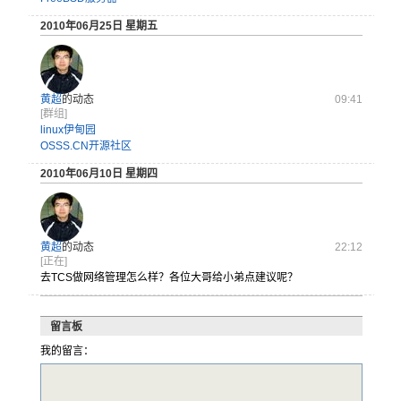
2010年06月25日 星期五
黄超
的动态
09:41
[群组]
linux伊甸园
OSSS.CN开源社区
2010年06月10日 星期四
黄超
的动态
22:12
[正在]
去TCS做
网络管理怎
么样？各位
大哥给小弟
点建议呢？
留言板
我的留言：