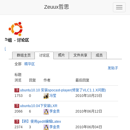
Zeuux哲思
Toggle
naviga
u用户组
- 讨论区
主页
群组主页
讨论区
照片
文件共享
成员
全部
精华区
发贴子
标题
浏览
回复
作者
最后回复
顶
ubuntu10.10 安装spocast-player(修复了VLC1.1.X问题)
1753
0
冯莹
2010年10月23日
顶
ubuntu10.04下安装LXR
2066
6
李金贵
2010年06月12日
顶
【转】使用gedit编辑Latex
2374
3
李金贵
2010年06月04日