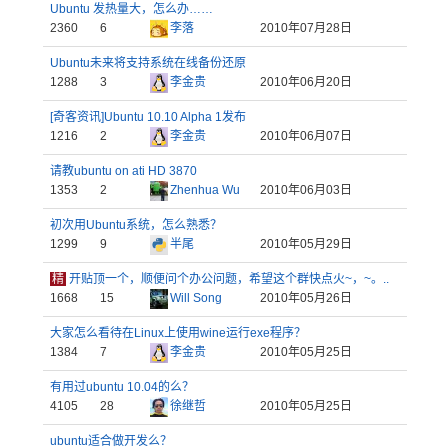
Ubuntu 发热量大，怎么办……
2360
6
李落
2010年07月28日
Ubuntu未来将支持系统在线备份还原
1288
3
李金贵
2010年06月20日
[奇客资讯]Ubuntu 10.10 Alpha 1发布
1216
2
李金贵
2010年06月07日
请教ubuntu on ati HD 3870
1353
2
Zhenhua Wu
2010年06月03日
初次用Ubuntu系统，怎么熟悉？
1299
9
半尾
2010年05月29日
精
开贴顶一个，顺便问个办公问题，希望这个群快点火~，~。..
1668
15
Will Song
2010年05月26日
大家怎么看待在Linux上使用wine运行exe程序？
1384
7
李金贵
2010年05月25日
有用过ubuntu 10.04的么？
4105
28
徐继哲
2010年05月25日
ubuntu适合做开发么？