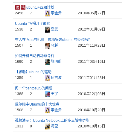
顶
精
ubuntu+西厢计划
2458
7
李金贵
2010年05月27日
Ubuntu TV揭开了面纱
1538
2
夏武
2012年01月09日
有人在iMac的机器上成功安装ubuntu的经验吗？
1507
1
马越
2011年11月23日
如何开机自动启动命令行
1690
2
张明蔚
2011年03月16日
【求助】ubuntu的驱动
1359
1
何吉波
2011年01月23日
问一个centosOS的问题
1388
2
王宇
2010年12月08日
戴尔眼中Ubuntu的十大优点
1508
7
李金贵
2010年10月20日
视频演示：Ubuntu Netbook 上的多点触摸功能
1331
0
冯莹
2010年10月15日