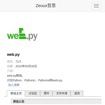
Zeuux哲思
Toggle
naviga
web.py
成员：
72人
创建：
2010年05月30日
介绍：
web.p
y群组。
讨论Py
thon、
Pytho
nic、P
ython
ist和w
eb.py
。
加入该群
群组主页
讨论区
照片
文件共享
成员
群组公告