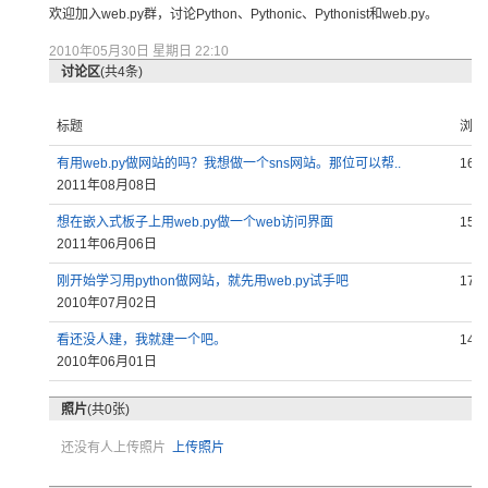
欢迎加入w
eb.py
群，讨论P
ython
、Pyth
onic、
Pytho
nist和
web.p
y。
2010年05月30日 星期日 22:10
讨论区
(共4条)
标题
浏览
有用web.py做网站的吗？我想做一个sns网站。那位可以帮..
160
2011年08月08日
想在嵌入式板子上用web.py做一个web访问界面
154
2011年06月06日
刚开始学习用python做网站，就先用web.py试手吧
177
2010年07月02日
看还没人建，我就建一个吧。
148
2010年06月01日
照片
(共0张)
还没有人上传照片
上传照片