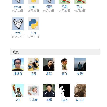
vivian
ante..
何健
毛磊
花脸..
09月02日
08月31日
07月04日
04月28日
03月25日
龚克
易凡
02月27日
02月19日
成员
徐继哲
冯莹
夏武
高飞
刘洋
AJ
孔志奎
黄超
Syin
马天才