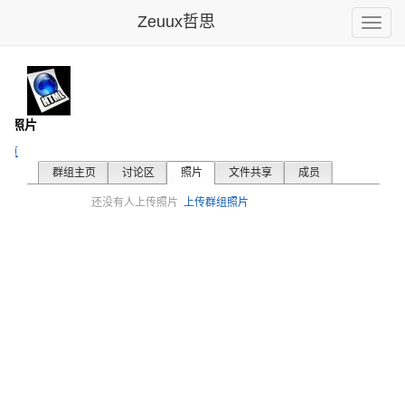
Zeuux哲思
Toggle
naviga
- 照片
主页
群组主页
讨论区
照片
文件共享
成员
还没有人上传照片
上传群组照片