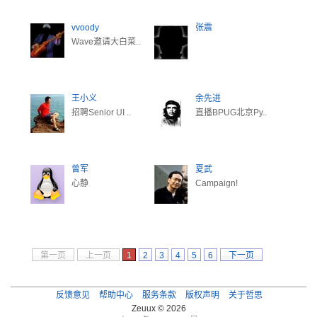
vvoody
张震
Wave邀请大白菜..
王小义
余先进
招聘Senior UI ..
直播BPUG北京Py..
曾军
夏武
心静
Campaign!
第一页
上一页
1
2
3
4
5
6
下一页
最后一页
反馈意见
帮助中心
服务条款
版权声明
关于哲思
Zeuux © 2026