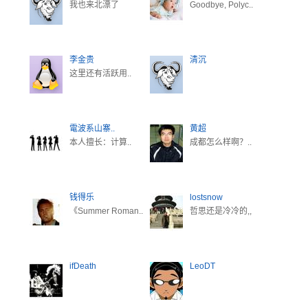
我也来北漂了
Goodbye, Polyc..
李金贵
清沉
这里还有活跃用..
電波系山寨..
黄超
本人擅长：计算..
成都怎么样啊？..
钱得乐
lostsnow
《Summer Roman..
哲思还是冷冷的,,
ifDeath
LeoDT