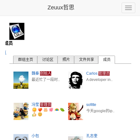
Zeuux哲思
Toggle
naviga
- 成员
主页
群组主页
讨论区
照片
文件共享
成员
魏秦
创始人
Carlos
管理员
最近忙了一段时..
A developer in..
冯莹
管理员
sofitte
今天google的ip..
小包
孔志奎