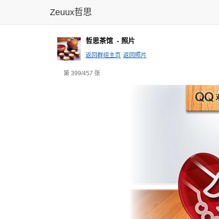
Zeuux哲思
哲思茶馆
- 照片
返回群组主页
返回照片
第 399/457 张