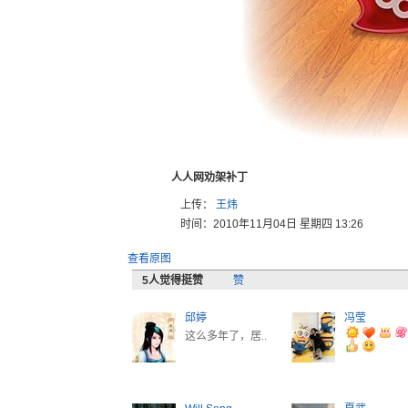
人人网劝架补丁
上传：
王炜
时间：2010年11月04日 星期四 13:26
查看原图
5
人觉得挺赞
赞
邱婷
冯莹
这么多年了，居..