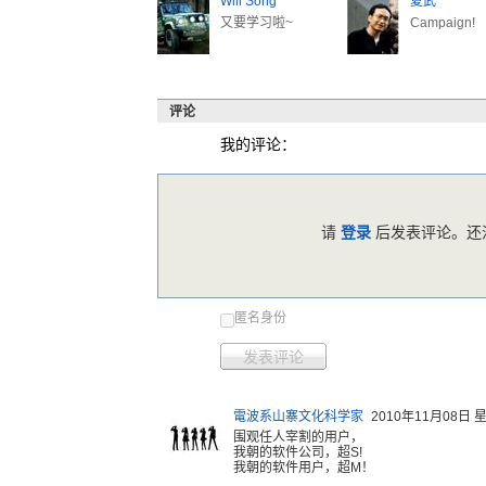
Will Song
夏武
又要学习啦~
Campaign!
评论
我的评论：
请
登录
后发表评论。还没
匿名身份
发表评论
電波系山寨文化科学家
2010年11月08日 星
围观任人宰
割的用户，
我朝的软
件公司，超
S!
我朝
的软件用户
，超M！