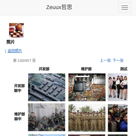
Zeuux哲思
Toggle
naviga
馆
- 照片
主页
返回照片
第 140/457 张
上一张
下一张