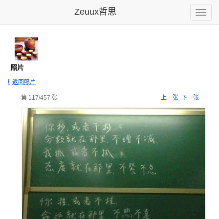
Zeuux哲思
Toggle
naviga
馆
- 照片
主页
返回照片
第 117/457 张
上一张
下一张