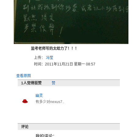
监考老师写的太给力了！！！
上传：
冯莹
时间：2011年11月21日 星期一 08:57
查看原图
1
人觉得挺赞
赞
幽灵
有多少对nexus7..
评论
我的评论：