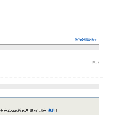
他的全部群组>>
10:59
有在Zeuux哲思注册吗？现在
注册
！