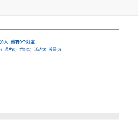
注0人
他有0个好友
0)
照片(0)
群组(1)
活动(0)
投票(0)