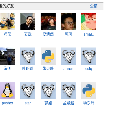
他的好友
全部
冯莹
夏武
夏清然
周琦
smal..
海明
叶盼盼
张少峰
aaron
cclq
pyshxr
star
郭旭
孟繁超
杨东升