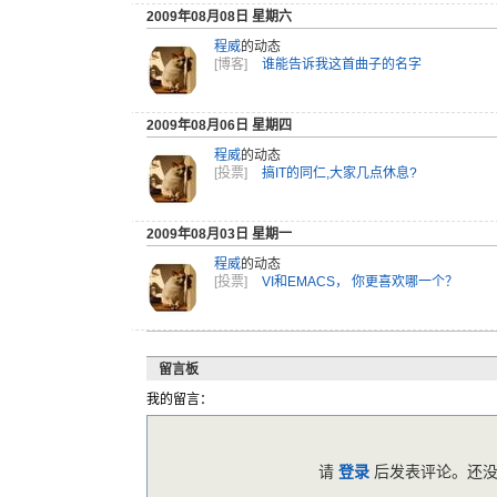
2009年08月08日 星期六
程威
的动态
[博客]
谁能告诉我这首曲子的名字
2009年08月06日 星期四
程威
的动态
[投票]
搞IT的同仁,大家几点休息?
2009年08月03日 星期一
程威
的动态
[投票]
VI和EMACS， 你更喜欢哪一个？
留言板
我的留言：
请
登录
后发表评论。还没