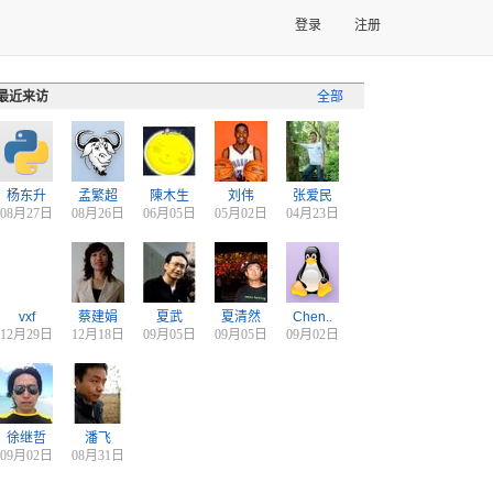
登录
注册
最近来访
全部
杨东升
孟繁超
陳木生
刘伟
张爱民
08月27日
08月26日
06月05日
05月02日
04月23日
vxf
蔡建娟
夏武
夏清然
Chen..
12月29日
12月18日
09月05日
09月05日
09月02日
徐继哲
潘飞
09月02日
08月31日