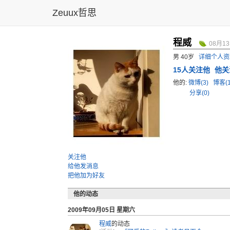
Zeuux哲思
程威
08月1
男 40岁
详细个人资
15
人关注他
他关
他的:
微博(3)
博客(
分享(0)
关注他
给他发消息
把他加为好友
他的动态
2009年09月05日 星期六
程威
的动态