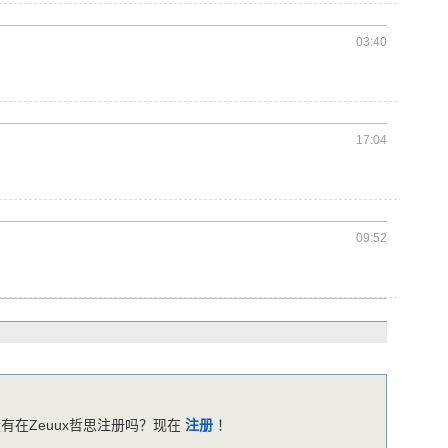
03:40
17:04
09:52
有在Zeuux哲思注册吗？现在
注册
！