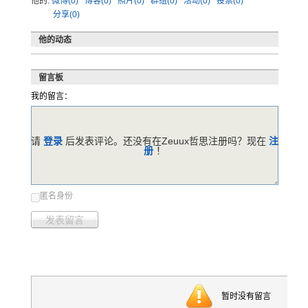
他的:
微博(0)
博客(0)
照片(0)
群组(0)
活动(0)
投票(0)
分享(0)
他的动态
留言板
我的留言：
请
登录
后发表评论。还没有在Zeuux哲思注册吗？现在
注
册
！
匿名身份
发表留言
暂时没有留言