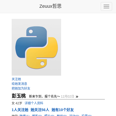
Zeuux哲思
Toggle
naviga
关注她
给她发消息
把她加为好友
彭玉桃
新来乍到，报个名先～
12月02日
女 42岁
详细个人资料
1
人关注她
她关注56人
她有10个好友