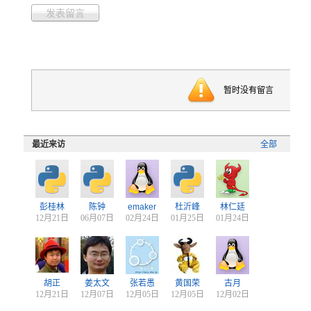
发表留言
暂时没有留言
最近来访
全部
彭桂林
陈钟
emaker
杜沂峰
林仁廷
12月21日
06月07日
02月24日
01月25日
01月24日
胡正
姜太文
张若愚
黄国荣
古月
12月21日
12月07日
12月05日
12月05日
12月02日