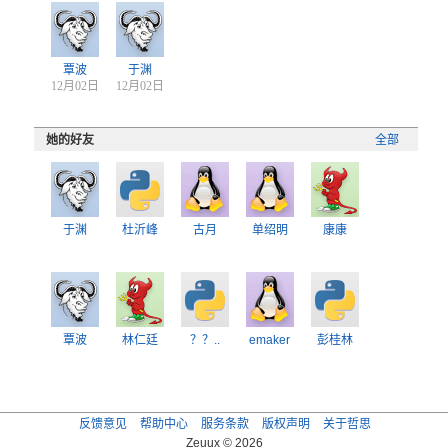
覃波
于渊
12月02日
12月02日
她的好友
全部
于渊
杜沂峰
古月
单绍明
康康
覃波
林仁廷
？？..
emaker
彭桂林
反馈意见
帮助中心
服务条款
版权声明
关于哲思
Zeuux © 2026