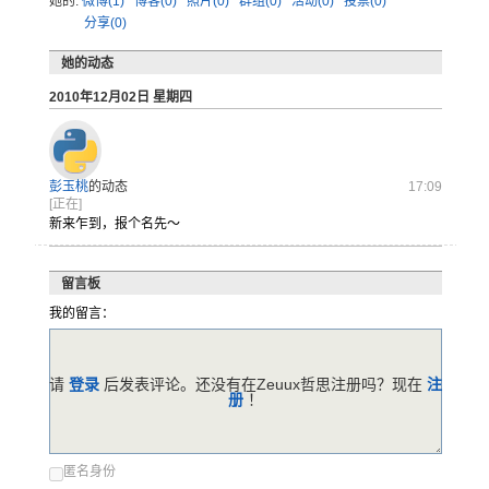
她的:
微博(1)
博客(0)
照片(0)
群组(0)
活动(0)
投票(0)
分享(0)
她的动态
2010年12月02日 星期四
彭玉桃
的动态
17:09
[正在]
新来乍到，报个名先～
留言板
我的留言：
请
登录
后发表评论。还没有在Zeuux哲思注册吗？现在
注
册
！
匿名身份