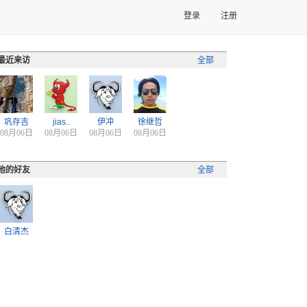
登录
注册
最近来访
全部
巩存吉
jias..
伊冲
徐继哲
08月06日
08月06日
08月06日
08月06日
他的好友
全部
白清杰