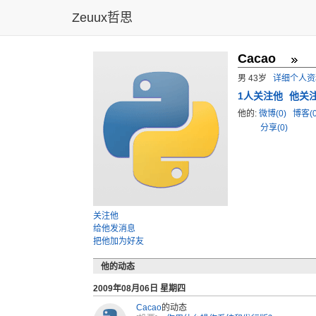
Zeuux哲思
Cacao
男 43岁
详细个人资
1
人关注他
他关
他的:
微博(0)
博客(
分享(0)
关注他
给他发消息
把他加为好友
他的动态
2009年08月06日 星期四
Cacao
的动态