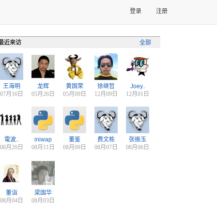
登录
注册
最近来访
全部
王海明
龙辉
黄国荣
徐继哲
Joey..
07月16日
05月26日
05月09日
12月09日
12月01日
電波..
iniwap
董鉴
费文栋
张振玉
08月20日
08月11日
08月09日
08月07日
08月06日
董诣
梁国华
08月04日
08月03日