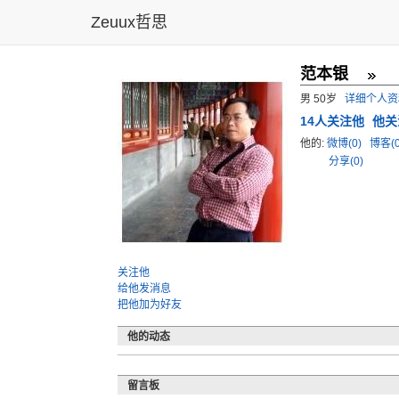
Zeuux哲思
范本银
男 50岁
详细个人资
14
人关注他
他关
他的:
微博(0)
博客(
分享(0)
关注他
给他发消息
把他加为好友
他的动态
留言板