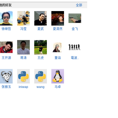
他的好友
全部
徐继哲
冯莹
夏武
夏清然
金飞
王开源
蒋涛
王虎
董诣
電波..
张振玉
iniwap
wang
马卓