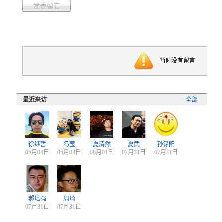
发表留言
暂时没有留言
最近来访
全部
徐继哲
冯莹
夏清然
夏武
孙铭阳
05月04日
05月04日
08月01日
07月31日
07月31日
郝培强
周琦
07月31日
07月31日