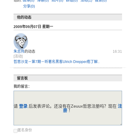
他的:
微博(0)
博客(0)
照片(0)
群组(0)
活动(1)
投票(0)
分享(0)
他的动态
2009年09月07日 星期一
朱志伟
的动态
16:31
[活动]
哲思沙龙－第7期－听著名黑客Ulrich Drepper庖丁解..
留言板
我的留言：
请
登录
后发表评论。还没有在Zeuux哲思注册吗？现在
注
册
！
匿名身份