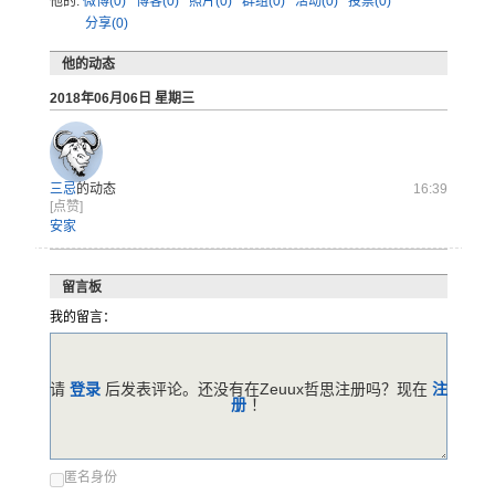
他的:
微博(0)
博客(0)
照片(0)
群组(0)
活动(0)
投票(0)
分享(0)
他的动态
2018年06月06日 星期三
三忌
的动态
16:39
[点赞]
安家
留言板
我的留言：
请
登录
后发表评论。还没有在Zeuux哲思注册吗？现在
注
册
！
匿名身份