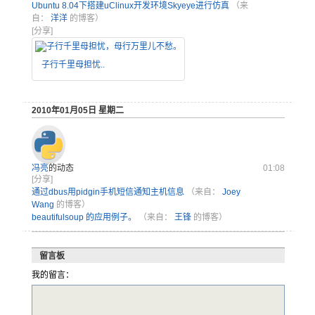
Ubuntu 8.04下搭建uClinux开发环境Skyeye进行仿真
（来
自：
洋洋
的博客）
[分享]
子行千里母担忧..
2010年01月05日 星期二
冯亮
的动态
01:08
[分享]
通过dbus用pidgin手机短信通知主机信息
（来自：
Joey
Wang
的博客）
beautifulsoup 的应用例子。
（来自：
王锋
的博客）
留言板
我的留言：