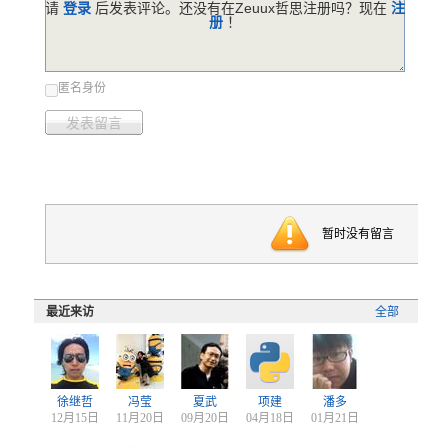
请
登录
后发表评论。还没有在Zeuux哲思注册吗？现在
注
册
！
匿名身份
发表留言
暂时没有留言
最近来访
全部
徐继哲
冯莹
夏武
项建
潘多
12月15日
11月20日
09月20日
04月18日
01月21日