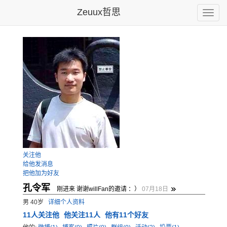
Zeuux哲思
Toggle
naviga
关注他
给他发消息
把他加为好友
孔令军
刚进来 谢谢willFan的邀请 ：）
07月18日
男 40岁
详细个人资料
11
人关注他
他关注11人
他有11个好友