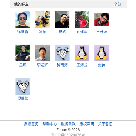
他的好友
全部
徐继哲
冯莹
夏武
孔建军
王开源
吴琼
李迎辉
钟南海
王海龙
樊伟
谭继鹏
反馈意见
帮助中心
服务条款
版权声明
关于哲思
Zeuux © 2026
京ICP备05028076号