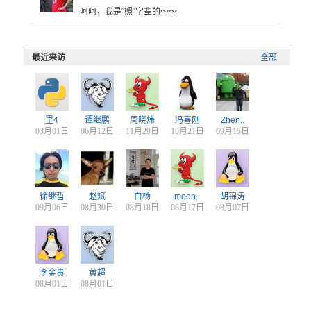
呵
呵，我是“
照“字辈的
～～
最近来访
全部
里4
谭继鹏
周晓炜
冯喜刚
Zhen..
03月01日
06月12日
11月29日
10月21日
09月15日
徐继哲
赵斌
白杨
moon..
胡锦涛
09月06日
08月30日
08月18日
08月17日
08月07日
李金贵
黄超
08月01日
08月01日