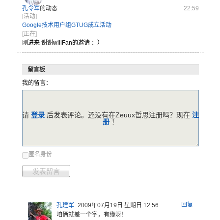
孔令军
的动态
22:59
[活动]
Google技术用户组GTUG成立活动
[正在]
刚进来 谢谢willFan的邀请 ：）
留言板
我的留言：
请
登录
后发表评论。还没有在Zeuux哲思注册吗？现在
注
册
！
匿名身份
发表留言
回复
孔建军
2009年07月19日 星期日 12:56
咱俩就差一
个字，有缘
呀！