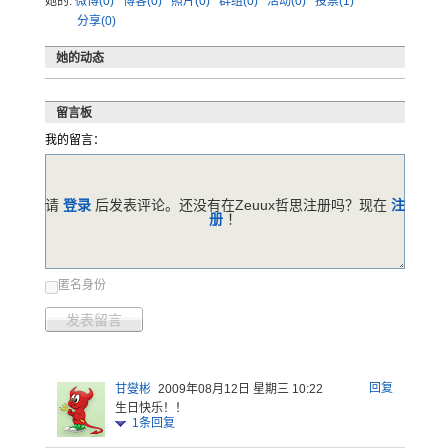
她的:
微博(0)
博客(0)
照片(0)
群组(0)
活动(0)
投票(1)
分享(0)
她的动态
留言板
我的留言：
请
登录
后发表评论。还没有在Zeuux哲思注册吗？现在
注
册
！
匿名身份
发表留言
回复
甘燮彬
2009年08月12日 星期三 10:22
生日快乐！！
1
条回复