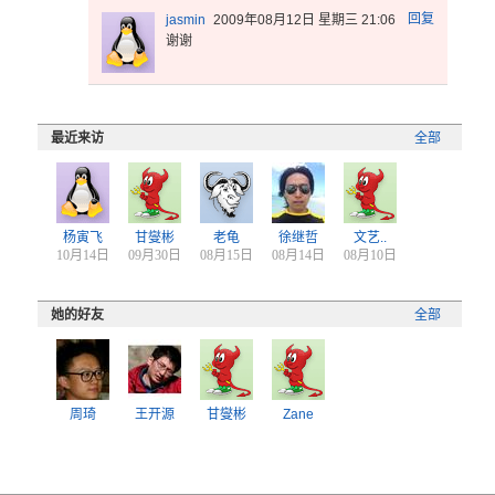
回复
jasmin
2009年08月12日 星期三 21:06
谢谢
最近来访
全部
杨寅飞
甘燮彬
老龟
徐继哲
文艺..
10月14日
09月30日
08月15日
08月14日
08月10日
她的好友
全部
周琦
王开源
甘燮彬
Zane