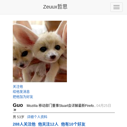
Zeuux哲思
Toggle
naviga
关注他
给他发消息
把他加为好友
Guo
Mozilla 移动部门董事Stuart会详解最新Firefo..
04月25日
男 53岁
详细个人资料
288
人关注他
他关注12人
他有10个好友