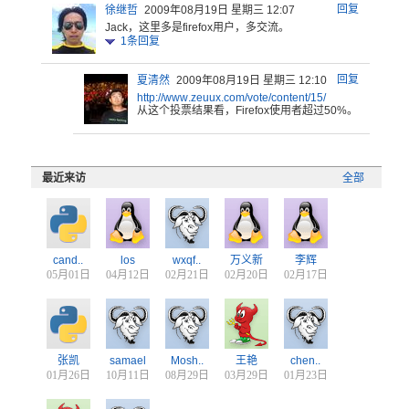
回复
徐继哲
2009年08月19日 星期三 12:07
Jack，
这里多是f
irefo
x用户，多
交流。
1
条回复
回复
夏清然
2009年08月19日 星期三 12:10
http:
//www
.zeuu
x.com
/vote
/cont
ent/1
5/
从这个投票结果看，Firefox使用者超过50%。
最近来访
全部
cand..
los
wxqf..
万义新
李辉
05月01日
04月12日
02月21日
02月20日
02月17日
张凯
samael
Mosh..
王艳
chen..
01月26日
10月11日
08月29日
03月29日
01月23日