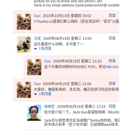
picture for you to know and see whom i am.
Here is my email address (juliet.peterson44@ rocketmail.com
回复
Guo
2010年10月14日 星期四 19:02
17huo
hu.cn
是我们新上
线的（还在
测试中）“
官方”火狐
用户社
回复
冯莹
2009年08月19日 星期三 13:04
这头像是什么动物，太可爱了~~
1
条回复
回复
Guo
2009年08月19日 星期三 13:10
这个头像的动物叫FENNEC FOX，参见
http:
//en.
wikip
ed
回复
Guo
2009年08月19日 星期三 13:04
大家好，俺
是新来的，
多交流。俺
正在研习社
区的各项功
能。
1
条回复
回复
徐继哲
2009年08月19日 星期三 13:24
给大家介绍一下，Jack Guo是谋智网络（Mozilla China）的
Ja
ck可以把
哲思社区当
成推广fi
refox
的阵地，我
最近的心
的市场
占有率（至
少在中国）
已经限制w
eb技术／
产品