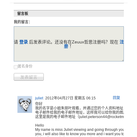
留言板
我的留言：
请
登录
后发表评论。还没有在Zeuux哲思注册吗？现在
注
册
！
匿名身份
发表留言
回复
juliet
2012年04月27日 星期五 06:15
你好
我的
名字是小姐
朱丽叶观看
，并通过您
的个人资料
地址，今天
电子邮件给
我的电子邮
件地址，这
样我可以给
你我的图片
你知
这里是我
的电子邮件
地址（ju
liet.
peter
son44
@rock
etmai
l.com
He
llo
M
y name is miss Juliet viewing and going through your profi
you, i will also like to know you more and i want you to send