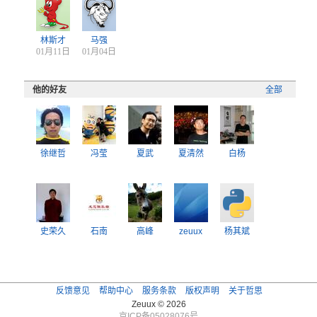
林斯才
马强
01月11日
01月04日
他的好友
全部
徐继哲
冯莹
夏武
夏清然
白杨
史荣久
石南
高峰
zeuux
杨其斌
反馈意见
帮助中心
服务条款
版权声明
关于哲思
Zeuux © 2026
京ICP备05028076号