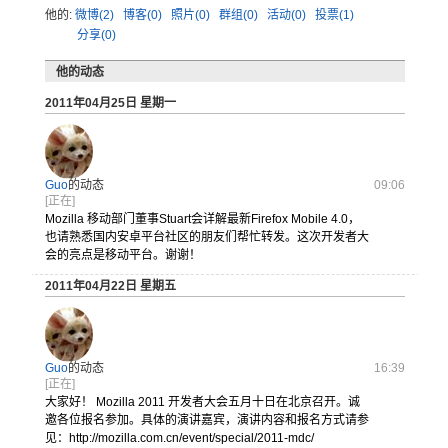
他的:
微博(2)
博客(0)
照片(0)
群组(0)
活动(0)
投票(1)
分享(0)
他的动态
2011年04月25日 星期一
Guo
的动态
09:06
[正在]
Mozilla 移动部门董
事Stua
rt会详解
最新Fir
efox Mobile 4.0，
也
请熟悉国内
安卓平台社
区的朋友们
帮忙转发。
这次开发者
大
会的亮点
是移动平台
。谢谢！
2011年04月22日 星期五
Guo
的动态
16:39
[正在]
大家好！ Mozilla 2011 开发者大会
五月十日在
北京召开。
诚
邀各位报
名参加。具
体的演讲嘉
宾，演讲内
容和报名方
式请参
见：
http:
//moz
illa.
com.c
n/eve
nt/sp
ecial
/2011
-mdc/