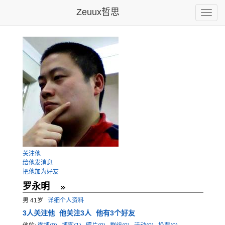
Zeuux哲思
Toggle
naviga
关注他
给他发消息
把他加为好友
罗永明
男 41岁
详细个人资料
3
人关注他
他关注3人
他有3个好友