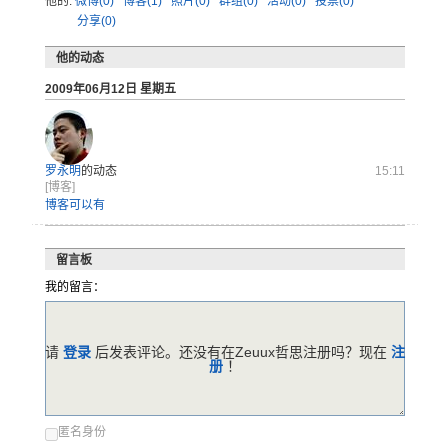
他的:
微博(0)
博客(1)
照片(0)
群组(0)
活动(0)
投票(0)
分享(0)
他的动态
2009年06月12日 星期五
罗永明
的动态
15:11
[博客]
博客可以有
留言板
我的留言：
请
登录
后发表评论。还没有在Zeuux哲思注册吗？现在
注
册
！
匿名身份