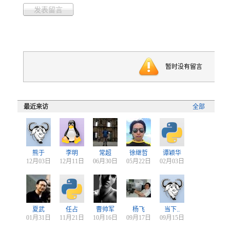
发表留言
暂时没有留言
最近来访
全部
熊于
李明
常超
徐继哲
谭颖华
12月03日
12月11日
06月30日
05月22日
02月03日
夏武
任占
曹帅军
杨飞
当下..
01月31日
11月21日
10月16日
09月17日
09月15日