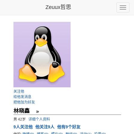
Zeuux哲思
Toggle
naviga
关注他
给他发消息
把他加为好友
林晓鑫
男 42岁
详细个人资料
9
人关注他
他关注9人
他有9个好友