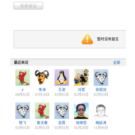
发表留言
暂时没有留言
最近来访
全部
z
朱涛
王澍
冯莹
张祖羽
08月02日
05月16日
02月05日
02月03日
02月03日
熊飞
崔玉春
吴晋
徐继哲
梅延涛
02月01日
02月01日
02月01日
01月28日
11月06日