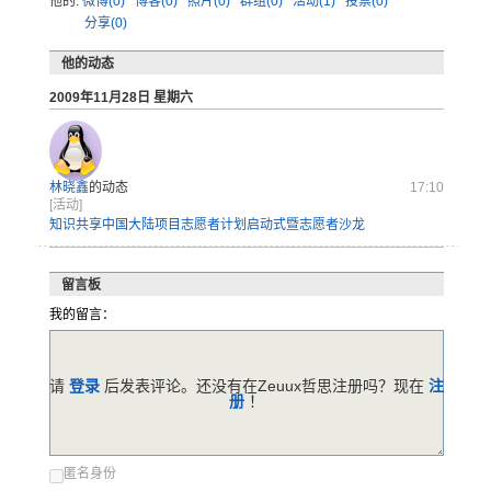
他的:
微博(0)
博客(0)
照片(0)
群组(0)
活动(1)
投票(0)
分享(0)
他的动态
2009年11月28日 星期六
林晓鑫
的动态
17:10
[活动]
知识共享中国大陆项目志愿者计划启动式暨志愿者沙龙
留言板
我的留言：
请
登录
后发表评论。还没有在Zeuux哲思注册吗？现在
注
册
！
匿名身份