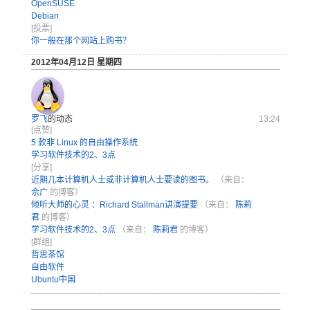
OpenSUSE
Debian
[投票]
你一般在那个网站上购书？
2012年04月12日 星期四
罗飞
的动态
13:24
[点赞]
5 款非 Linux 的自由操作系统
学习软件技术的2、3点
[分享]
近期几本计算机人士或非计算机人士要读的图书。
（来自：
佘广
的博客）
倾听大师的心灵 ：Richard Stallman讲演提要
（来自：
陈莉
君
的博客）
学习软件技术的2、3点
（来自：
陈莉君
的博客）
[群组]
哲思茶馆
自由软件
Ubuntu中国