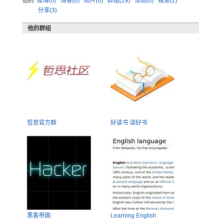
他的:
微博(0)
博客(0)
照片(0)
群组(19)
活动(0)
投票(2)
分享(3)
他的群组
哲思官方群
好读书 读好书
黑客帝国
Learning English