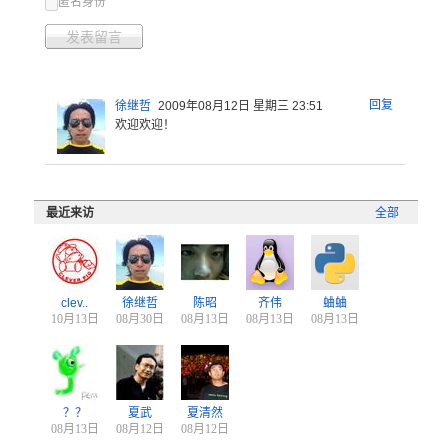
匿名身份
发表留言
回复
徐继哲
2009年08月12日 星期三 23:51
欢迎欢迎！
最近来访
全部
clev..
徐继哲
陈昭
齐伟
蛐蛐
10月13日
08月30日
08月13日
08月13日
08月13日
？？
夏武
夏清然
08月13日
08月12日
08月12日