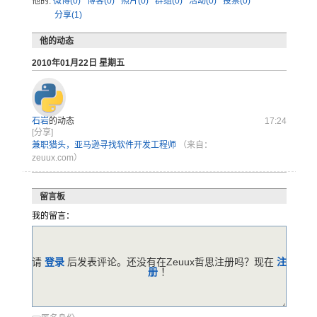
他的:
微博(0)
博客(0)
照片(0)
群组(0)
活动(0)
投票(0)
分享(1)
他的动态
2010年01月22日 星期五
石岩
的动态
17:24
[分享]
兼职猎头，亚马逊寻找软件开发工程师
（来自：
zeuux.com）
留言板
我的留言：
请
登录
后发表评论。还没有在Zeuux哲思注册吗？现在
注
册
！