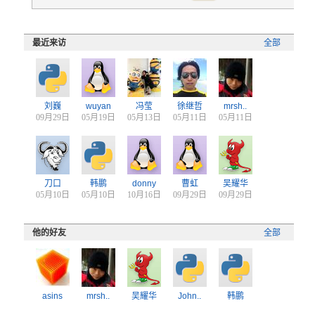
最近来访
全部
刘巍
wuyan
冯莹
徐继哲
mrsh..
09月29日
05月19日
05月13日
05月11日
05月11日
刀口
韩鹏
donny
曹虹
吴耀华
05月10日
05月10日
10月16日
09月29日
09月29日
他的好友
全部
asins
mrsh..
吴耀华
John..
韩鹏