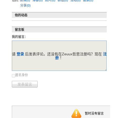
他的:
微博(0)
博客(0)
照片(0)
群组(0)
活动(0)
投票(0)
分享(0)
他的动态
留言板
我的留言：
请
登录
后发表评论。还没有在Zeuux哲思注册吗？现在
注
册
！
匿名身份
发表留言
暂时没有留言