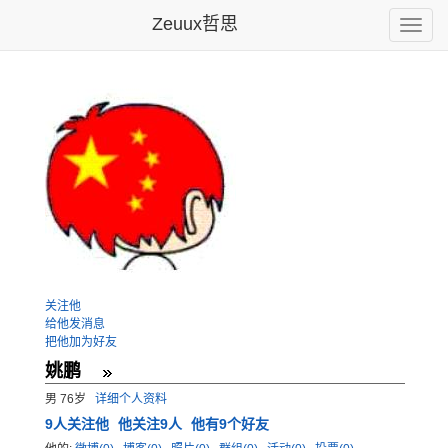
Zeuux哲思
Toggle
naviga
关注他
给他发消息
把他加为好友
姚鹏
男 76岁
详细个人资料
9
人关注他
他关注9人
他有9个好友