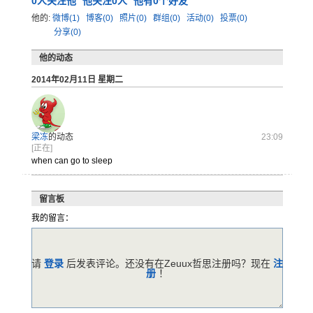
0
人关注他
他关注0人
他有0个好友
他的:
微博(1)
博客(0)
照片(0)
群组(0)
活动(0)
投票(0)
分享(0)
他的动态
2014年02月11日 星期二
梁冻
的动态
23:09
[正在]
when can go to sleep
留言板
我的留言：
请
登录
后发表评论。还没有在Zeuux哲思注册吗？现在
注
册
！