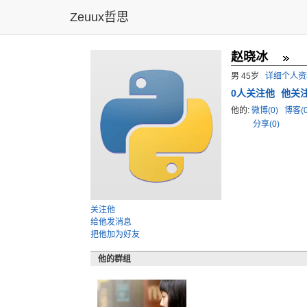
Zeuux哲思
赵晓冰
男 45岁
详细个人资
0
人关注他
他关
他的:
微博(0)
博客(
分享(0)
关注他
给他发消息
把他加为好友
他的群组