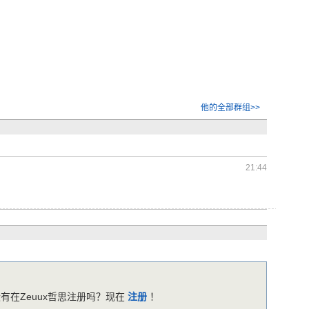
他的全部群组>>
21:44
有在Zeuux哲思注册吗？现在
注册
！