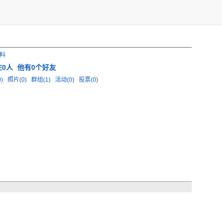
料
注0人
他有0个好友
0)
照片(0)
群组(1)
活动(0)
投票(0)