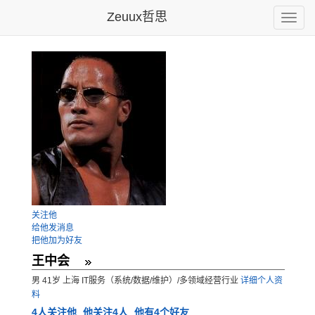
Zeuux哲思
Toggle
naviga
关注他
给他发消息
把他加为好友
王中会
男 41岁 上海 IT服务（系统/数据/维护）/多领域经营行业
详细个人资
料
4
人关注他
他关注4人
他有4个好友