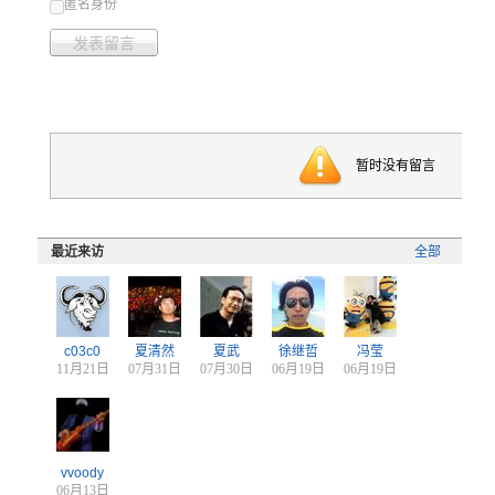
匿名身份
发表留言
暂时没有留言
最近来访
全部
c03c0
夏清然
夏武
徐继哲
冯莹
11月21日
07月31日
07月30日
06月19日
06月19日
vvoody
06月13日