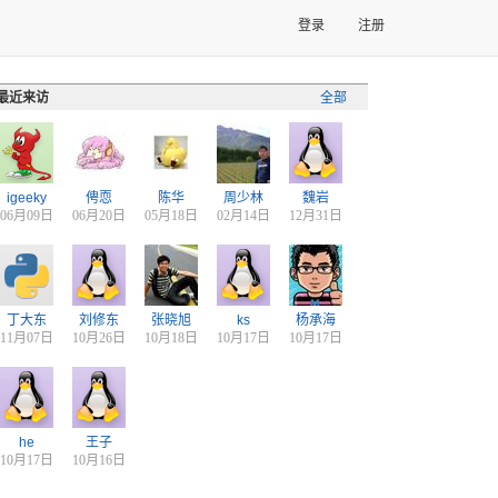
登录
注册
最近来访
全部
igeeky
俜恧
陈华
周少林
魏岩
06月09日
06月20日
05月18日
02月14日
12月31日
丁大东
刘修东
张晓旭
ks
杨承海
11月07日
10月26日
10月18日
10月17日
10月17日
he
王子
10月17日
10月16日