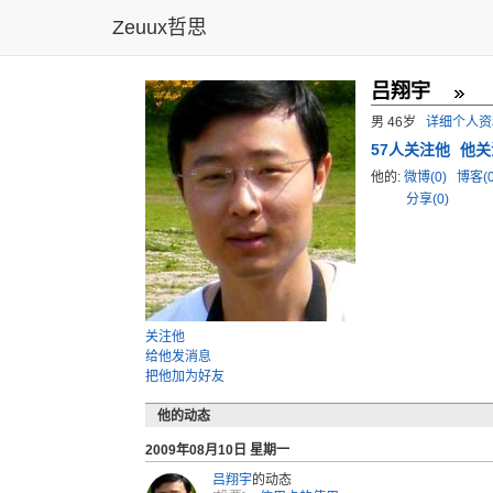
Zeuux哲思
吕翔宇
男 46岁
详细个人资
57
人关注他
他关
他的:
微博(0)
博客(
分享(0)
关注他
给他发消息
把他加为好友
他的动态
2009年08月10日 星期一
吕翔宇
的动态