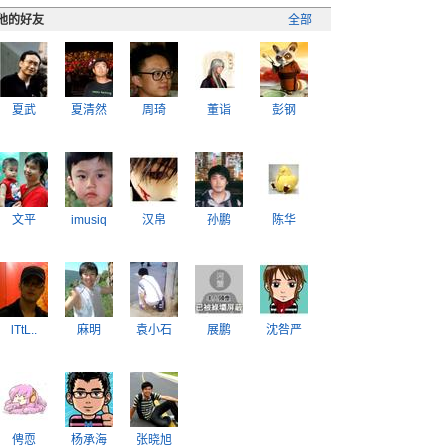
他的好友
全部
夏武
夏清然
周琦
董诣
彭钢
文平
imusiq
汉帛
孙鹏
陈华
lTtL..
麻明
袁小石
展鹏
沈咎严
俜恧
杨承海
张晓旭