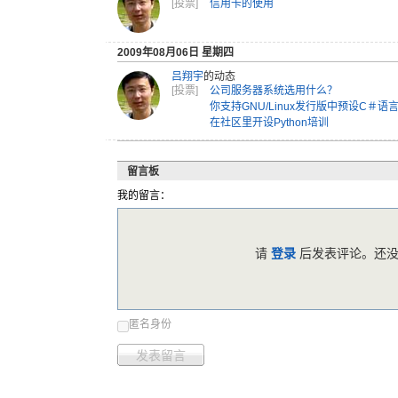
[投票]
信用卡的使用
2009年08月06日 星期四
吕翔宇
的动态
[投票]
公司服务器系统选用什么？
你支持GNU/Linux发行版中预设C＃语
在社区里开设Python培训
留言板
我的留言：
请
登录
后发表评论。还没
匿名身份
发表留言