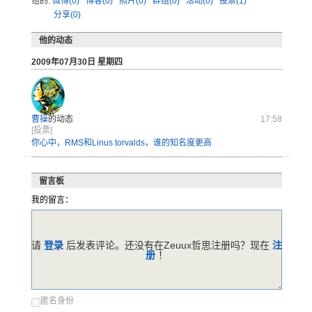
他的:
微博(0)
博客(0)
照片(0)
群组(0)
活动(0)
投票(1)
分享(0)
他的动态
2009年07月30日 星期四
曹操
的动态
17:58
[投票]
你心中，RMS和Linus torvalds，谁的知名度更高
留言板
我的留言：
请
登录
后发表评论。还没有在Zeuux哲思注册吗？现在
注
册
！
匿名身份