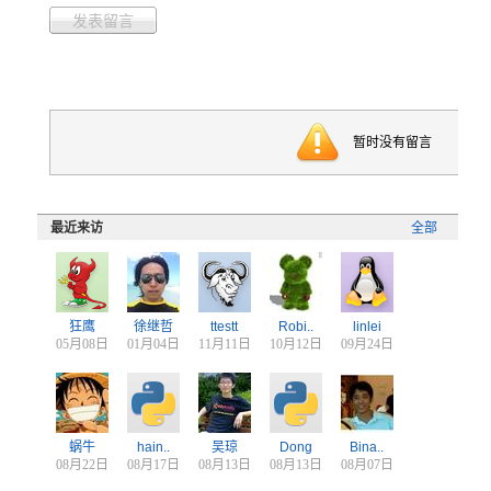
发表留言
暂时没有留言
最近来访
全部
狂鹰
徐继哲
ttestt
Robi..
linlei
05月08日
01月04日
11月11日
10月12日
09月24日
蜗牛
hain..
吴琼
Dong
Bina..
08月22日
08月17日
08月13日
08月13日
08月07日