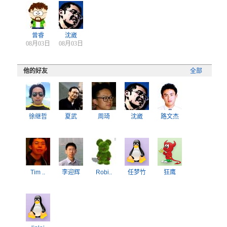
曾睿
沈崴
08月03日
08月03日
他的好友
全部
徐继哲
夏武
周琦
沈崴
路文杰
Tim ..
李迎辉
Robi..
任梦竹
狂鹰