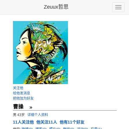
Zeuux哲思
Toggle
naviga
关注他
给他发消息
把他加为好友
曹操
男 43岁
详细个人资料
11
人关注他
他关注11人
他有11个好友