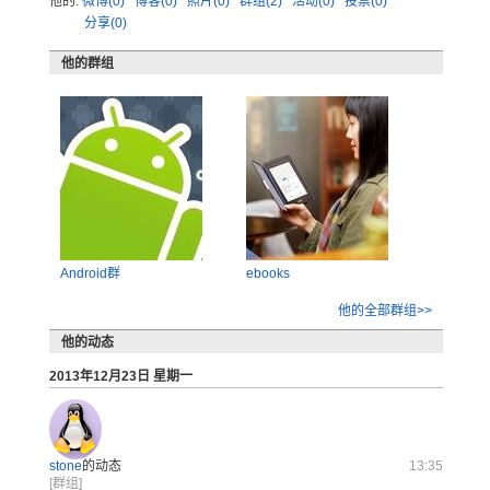
他的:
微博(0)
博客(0)
照片(0)
群组(2)
活动(0)
投票(0)
分享(0)
他的群组
Android群
ebooks
他的全部群组>>
他的动态
2013年12月23日 星期一
stone
的动态
13:35
[群组]