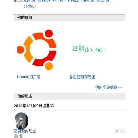
他的:
微博(0)
博客(0)
照片(0)
群组(2)
活动(0)
投票(0)
分享(0)
他的群组
Ubuntu用户组
哲思豆瓣观光团
他的全部群组>>
他的动态
2010年10月09日 星期六
唐君毅
的动态
20:00
[群组]