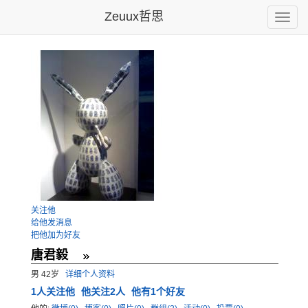
Zeuux哲思
Toggle
naviga
关注他
给他发消息
把他加为好友
唐君毅
男 42岁
详细个人资料
1
人关注他
他关注2人
他有1个好友