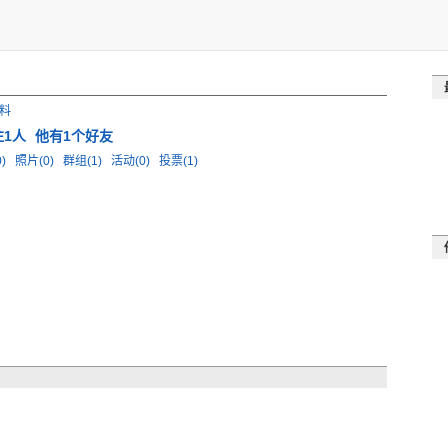
料
注1人
他有1个好友
0)
照片(0)
群组(1)
活动(0)
投票(1)