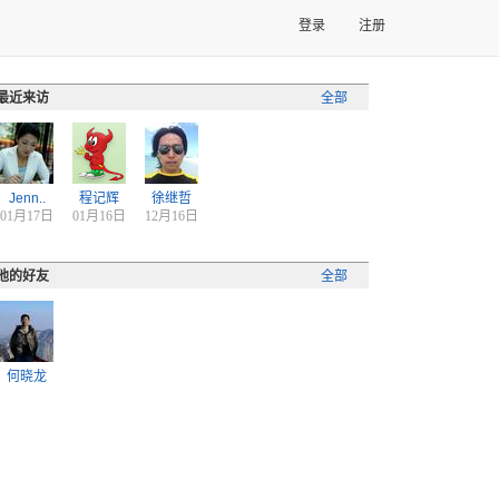
登录
注册
最近来访
全部
Jenn..
程记辉
徐继哲
01月17日
01月16日
12月16日
他的好友
全部
何晓龙