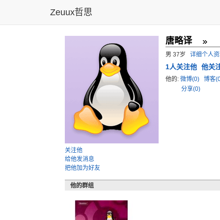
Zeuux哲思
唐略译
男 37岁
详细个人资
1
人关注他
他关
他的:
微博(0)
博客(
分享(0)
关注他
给他发消息
把他加为好友
他的群组