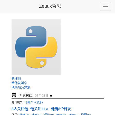
Zeuux哲思
Toggle
naviga
关注他
给他发消息
把他加为好友
常
哲思瞎逛...
08月03日
男 38岁
详细个人资料
8
人关注他
他关注11人
他有8个好友