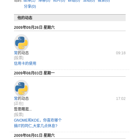
他的:
微博(1)
博客(0)
照片(0)
群组(0)
活动(0)
投票(6)
分享(0)
他的动态
2009年09月26日 星期六
常
的动态
09:18
[投票]
信用卡的使用
2009年08月03日 星期一
常
的动态
17:02
[正在]
哲思瞎逛...
[投票]
GNOME和KDE，你喜欢哪个
搞IT的同仁,大家几点休息?
2009年08月01日 星期六