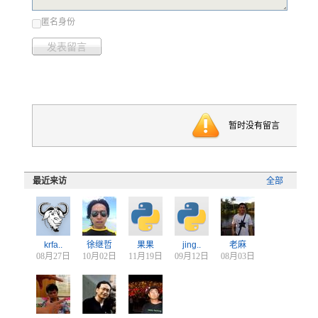
匿名身份
发表留言
暂时没有留言
最近来访
全部
krfa..
徐继哲
果果
jing..
老麻
08月27日
10月02日
11月19日
09月12日
08月03日